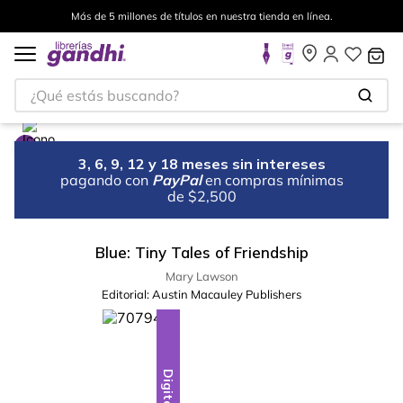
Más de 5 millones de títulos en nuestra tienda en línea.
¿Qué estás buscando?
3, 6, 9, 12 y 18 meses sin intereses
pagando con
PayPal
en compras mínimas
de $2,500
Blue: Tiny Tales of Friendship
Mary Lawson
Editorial:
Austin Macauley Publishers
Digital