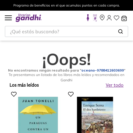
Programa de beneficios en el que acumulas puntos en cada compra.
¿Qué estás buscando?
¡Oops!
No encontramos ningún resultado para "
oceano-9788412603699
"
Te presentamos un listado de los libros más leídos y recomendados en
Gandhi
Los más leídos
Ver todo