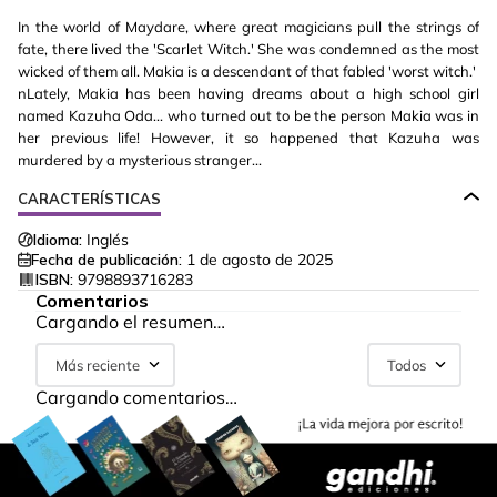
In the world of Maydare, where great magicians pull the strings of
fate, there lived the 'Scarlet Witch.' She was condemned as the most
wicked of them all. Makia is a descendant of that fabled 'worst witch.'
nLately, Makia has been having dreams about a high school girl
named Kazuha Oda... who turned out to be the person Makia was in
her previous life! However, it so happened that Kazuha was
murdered by a mysterious stranger...
CARACTERÍSTICAS
Idioma:
Inglés
Fecha de publicación:
1 de agosto de 2025
ISBN:
9798893716283
Comentarios
Cargando el resumen…
Más reciente
Todos
Cargando comentarios…