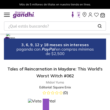
Más de 5 millones de títulos en nuestra tienda en línea.
¿Qué estás buscando?
3, 6, 9, 12 y 18 meses sin intereses
pagando con
PayPal
en compras mínimas
de $2,500
Tales of Reincarnation in Maydare: This World's
Worst Witch #062
Midori Yuma
Editorial:
Square Enix
(
0
)