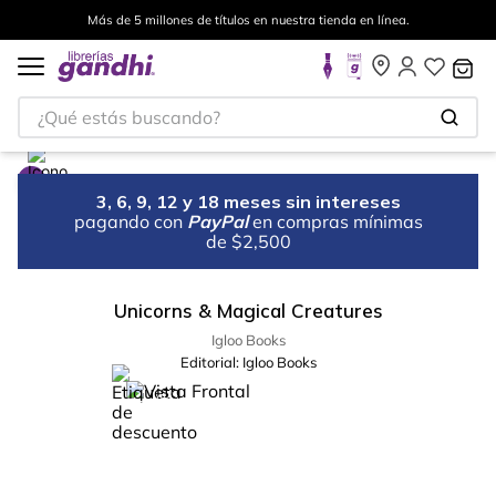
Más de 5 millones de títulos en nuestra tienda en línea.
¿Qué estás buscando?
3, 6, 9, 12 y 18 meses sin intereses
pagando con
PayPal
en compras mínimas
de $2,500
Unicorns & Magical Creatures
Igloo Books
Editorial:
Igloo Books
%
51
-