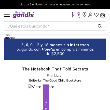
Más de 5 millones de títulos en nuestra tienda en línea.
¿Qué estás buscando?
3, 6, 9, 12 y 18 meses sin intereses
pagando con
PayPal
en compras mínimas
de $2,500
The Notebook That Told Secrets
Finn Marsh
Editorial:
The Good Child Bookstore
Digital