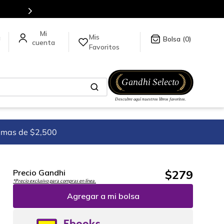
Envíos a todo el mundo, para más información d
Mis
a
0
Favoritos
imas de $2,500
$
279
Precio Gandhi
*Precio exclusivo para compras en línea.
Agregar a mi bolsa