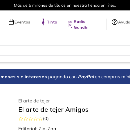
Más de 5 millones de títulos en nuestra tienda en línea.
Radio
Eventos
Tinta
Ayud
Gandhi
18 meses sin intereses
pagando con
PayPal
en compras mín
El arte de tejer
El arte de tejer Amigos
(
0
)
Editorial:
Zig-Zag