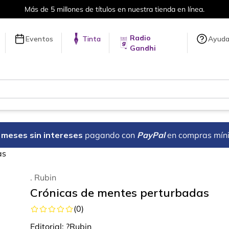
Más de 5 millones de títulos en nuestra tienda en línea.
Radio
Eventos
Tinta
Ayud
Gandhi
18 meses sin intereses
pagando con
PayPal
en compras mín
as
. Rubin
Crónicas de mentes perturbadas
(
0
)
Editorial:
?Rubin