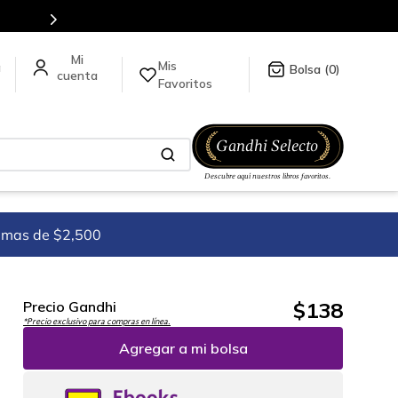
Mis
a
0
Favoritos
imas de $2,500
$
138
Precio Gandhi
*Precio exclusivo para compras en línea.
Agregar a mi bolsa