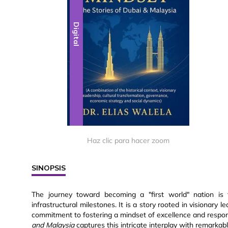
Digital
Haz clic para hacer zoom
SINOPSIS
The journey toward becoming a "first world" nation is
infrastructural milestones. It is a story rooted in visionary 
commitment to fostering a mindset of excellence and respons
and Malaysia
captures this intricate interplay with remarkable