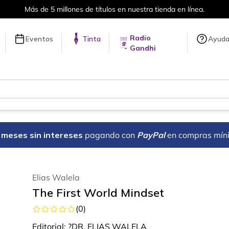
Más de 5 millones de títulos en nuestra tienda en línea.
Radio
Eventos
Tinta
Ayud
Gandhi
18 meses sin intereses
pagando con
PayPal
en compras mín
Elias Walela
The First World Mindset
(
0
)
Editorial:
?DR. ELIAS WALELA