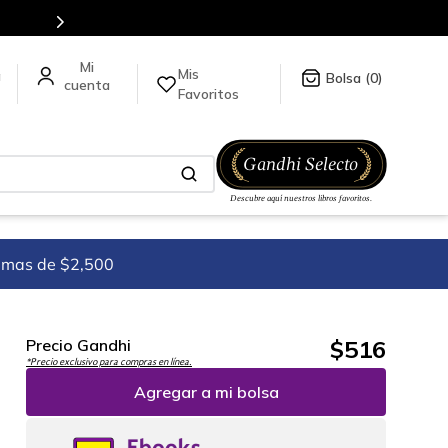
Mis
a
0
Favoritos
imas de $2,500
$
516
Precio Gandhi
*Precio exclusivo para compras en línea.
Agregar a mi bolsa