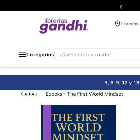
s en el que acumulas puntos en cada compra.
Librerías
¿Qué estás buscando?
Categorías
3, 6, 9, 12 y 
Ebooks
The First World Mindset
ATRÁS