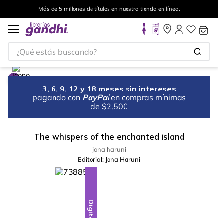
Más de 5 millones de títulos en nuestra tienda en línea.
¿Qué estás buscando?
3, 6, 9, 12 y 18 meses sin intereses
pagando con
PayPal
en compras mínimas
de $2,500
The whispers of the enchanted island
jona haruni
Editorial:
Jona Haruni
Digital