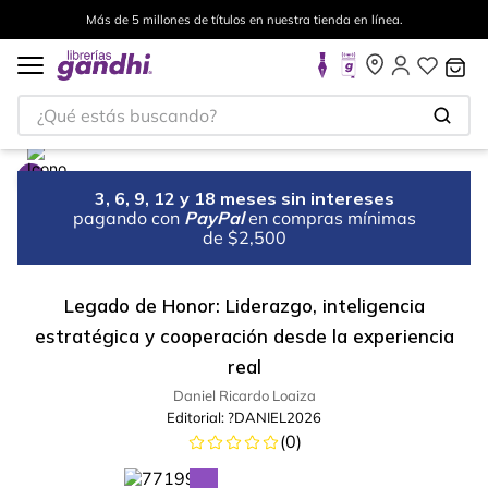
Más de 5 millones de títulos en nuestra tienda en línea.
¿Qué estás buscando?
3, 6, 9, 12 y 18 meses sin intereses
pagando con
PayPal
en compras mínimas
de $2,500
Legado de Honor: Liderazgo, inteligencia
estratégica y cooperación desde la experiencia
real
Daniel Ricardo Loaiza
Editorial:
?DANIEL2026
(
0
)