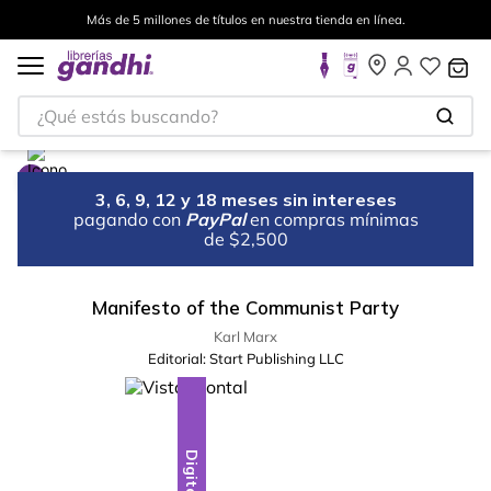
Más de 5 millones de títulos en nuestra tienda en línea.
¿Qué estás buscando?
3, 6, 9, 12 y 18 meses sin intereses
pagando con
PayPal
en compras mínimas
de $2,500
Manifesto of the Communist Party
Karl Marx
Editorial:
Start Publishing LLC
Digital