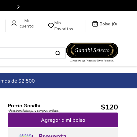
ás información da click
aquí
.
Mis
a
0
Favoritos
imas de $2,500
$
120
Precio Gandhi
*Precio exclusivo para compras en línea.
Agregar a mi bolsa