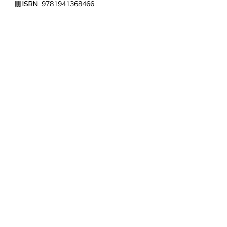
ISBN:
9781941368466