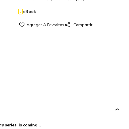
eBook
me
series, is coming...