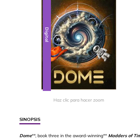
Digital
Haz clic para hacer zoom
SINOPSIS
Dome
**, book three in the award-winning**
Madders of Ti