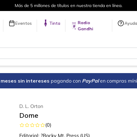
ea.
Envíos a todo el mundo, para m
Radio
Eventos
Tinta
Ayud
Gandhi
18 meses sin intereses
pagando con
PayPal
en compras mín
D. L. Orton
Dome
(
0
)
Editorial:
?Rocky Mt. Press (US)