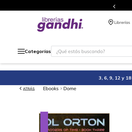
Más de 5 millones de títulos en nuestra tienda en lín
Librerías
¿Qué estás buscando?
Categorías
3, 6, 9, 12 y 
Ebooks
Dome
ATRÁS