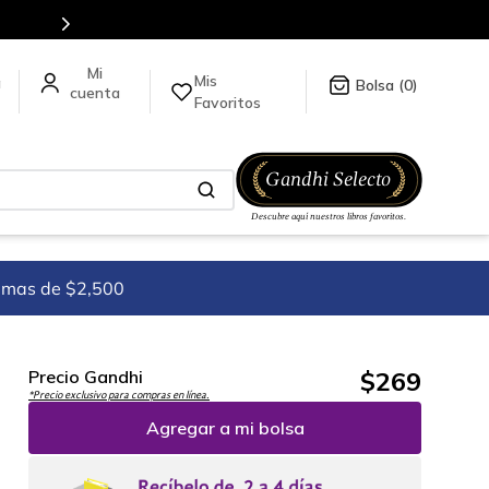
a.
Mis
a
0
Favoritos
imas de $2,500
$
269
Precio Gandhi
*Precio exclusivo para compras en línea.
Agregar a mi bolsa