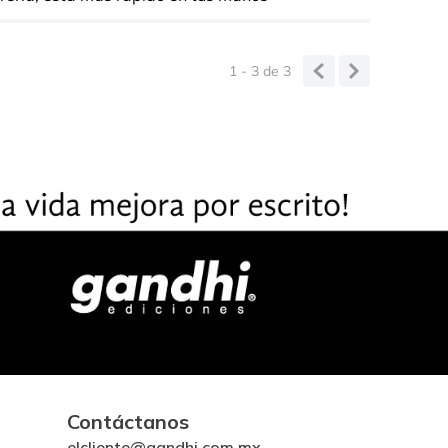
1 - 3
de
3
Contáctanos
elcliente@gandhi.com.mx