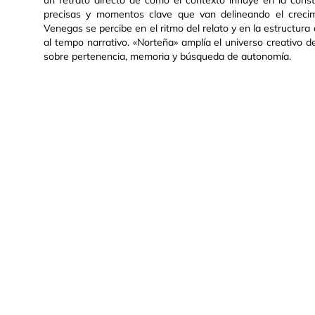
un retrato directo de cómo el contexto influye en la const
precisas y momentos clave que van delineando el crecimi
Venegas se percibe en el ritmo del relato y en la estructura d
al tempo narrativo. «Norteña» amplía el universo creativo de 
sobre pertenencia, memoria y búsqueda de autonomía.