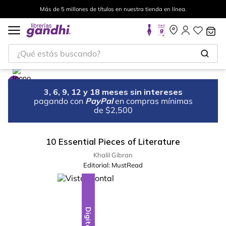
Más de 5 millones de títulos en nuestra tienda en línea.
¿Qué estás buscando?
3, 6, 9, 12 y 18 meses sin intereses
pagando con
PayPal
en compras mínimas
de $2,500
10 Essential Pieces of Literature
Khalil Gibran
Editorial:
MustRead
Digital