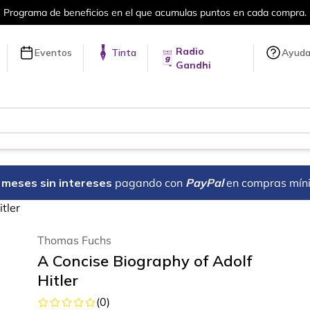
umulas puntos en cada compra.
Más de 
Radio
Eventos
Tinta
Ayud
Gandhi
18 meses sin intereses
pagando con
PayPal
en compras mín
tler
Thomas Fuchs
A Concise Biography of Adolf
Hitler
(
0
)