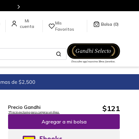
5 millones de títulos en nuestra tienda en línea.
Mis
a
0
Favoritos
imas de $2,500
$
121
Precio Gandhi
*Precio exclusivo para compras en línea.
Agregar a mi bolsa