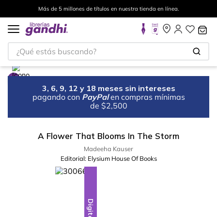
Más de 5 millones de títulos en nuestra tienda en línea.
¿Qué estás buscando?
3, 6, 9, 12 y 18 meses sin intereses
pagando con
PayPal
en compras mínimas
de $2,500
A Flower That Blooms In The Storm
Madeeha Kauser
Editorial:
Elysium House Of Books
Digital
Digital