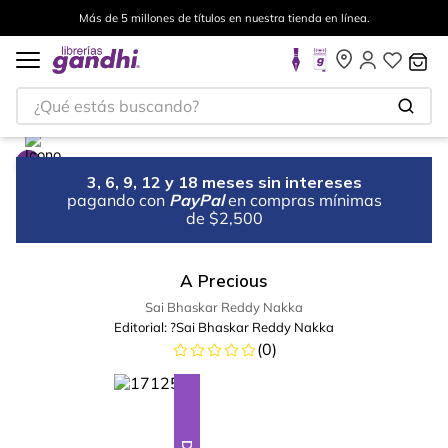
Más de 5 millones de títulos en nuestra tienda en línea.
¿Qué estás buscando?
3, 6, 9, 12 y 18 meses sin intereses
pagando con
PayPal
en compras mínimas
de $2,500
A Precious
Sai Bhaskar Reddy Nakka
Editorial:
?Sai Bhaskar Reddy Nakka
(
0
)