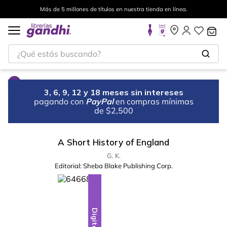
Más de 5 millones de títulos en nuestra tienda en línea.
¿Qué estás buscando?
3, 6, 9, 12 y 18 meses sin intereses
pagando con
PayPal
en compras mínimas
de $2,500
A Short History of England
G. K.
Editorial:
Sheba Blake Publishing Corp.
Digital
Digital