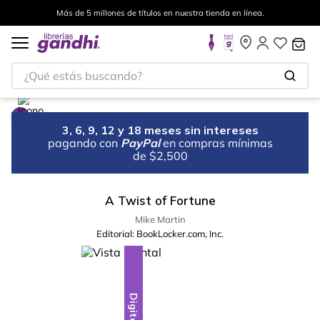
Más de 5 millones de títulos en nuestra tienda en línea.
¿Qué estás buscando?
3, 6, 9, 12 y 18 meses sin intereses
pagando con
PayPal
en compras mínimas
de $2,500
A Twist of Fortune
Mike Martin
Editorial:
BookLocker.com, Inc.
Digital