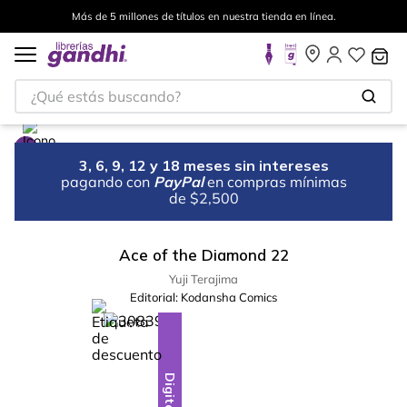
Más de 5 millones de títulos en nuestra tienda en línea.
¿Qué estás buscando?
3, 6, 9, 12 y 18 meses sin intereses
pagando con
PayPal
en compras mínimas
de $2,500
Ace of the Diamond 22
Yuji Terajima
Editorial:
Kodansha Comics
%
13
-
Digital