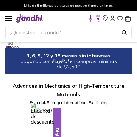
Más de 5 millones de títulos en nuestra tienda en línea.
¿Qué estás buscando?
3, 6, 9, 12 y 18 meses sin intereses
pagando con
PayPal
en compras mínimas
de $2,500
Advances in Mechanics of High-Temperature
Materials
Editorial:
Springer International Publishing
%
10
-
Digital