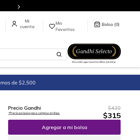
Mis
a
0
Favoritos
imas de $2,500
Precio Gandhi
$
420
$
315
*Precio exclusivo para compras en línea.
Agregar a mi bolsa