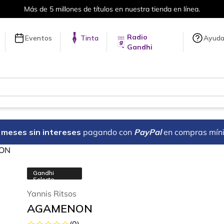
Más de 5 millones de títulos en nuestra tienda en línea.
Radio
Eventos
Tinta
Ayud
Gandhi
18 meses sin intereses
pagando con
PayPal
en compras mín
ON
Gandhi
Selecto
Yannis Ritsos
AGAMENON
(
0
)