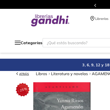
s en el que acumulas puntos en cada compra.
Librerías
¿Qué estás buscando?
Categorías
3, 6, 9, 12 y 
Libros
Literatura y novelas
AGAMEN
ATRÁS
%
25
-