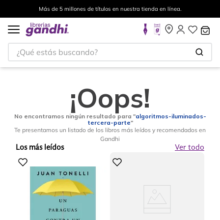
Más de 5 millones de títulos en nuestra tienda en línea.
¿Qué estás buscando?
¡Oops!
No encontramos ningún resultado para "
algoritmos-iluminados-
tercera-parte
"
Te presentamos un listado de los libros más leídos y recomendados en
Gandhi
Los más leídos
Ver todo