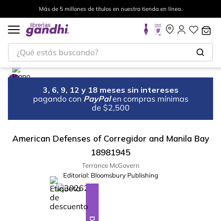
Más de 5 millones de títulos en nuestra tienda en línea.
¿Qué estás buscando?
3, 6, 9, 12 y 18 meses sin intereses
pagando con
PayPal
en compras mínimas
de $2,500
American Defenses of Corregidor and Manila Bay
18981945
Terrance McGovern
Editorial:
Bloomsbury Publishing
%
15
-