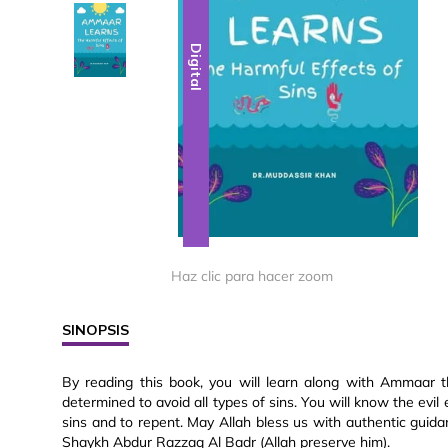
Digital
Digital
Haz clic para hacer zoom
SINOPSIS
By reading this book, you will learn along with Ammaar th
determined to avoid all types of sins. You will know the evil
sins and to repent. May Allah bless us with authentic guid
Shaykh Abdur Razzaq Al Badr (Allah preserve him).