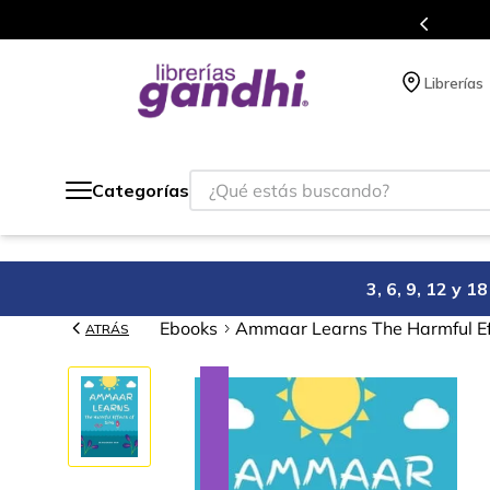
s en el que acumulas puntos en cada compra.
Librerías
¿Qué estás buscando?
Categorías
3, 6, 9, 12 y 
Ebooks
Ammaar Learns The Harmful Eff
ATRÁS