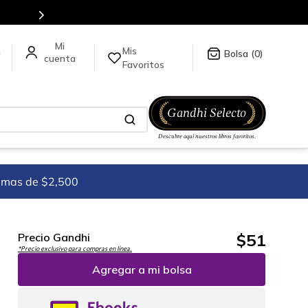
Mis
a
0
Favoritos
imas de $2,500
$
51
Precio Gandhi
*Precio exclusivo para compras en línea.
Agregar a mi bolsa