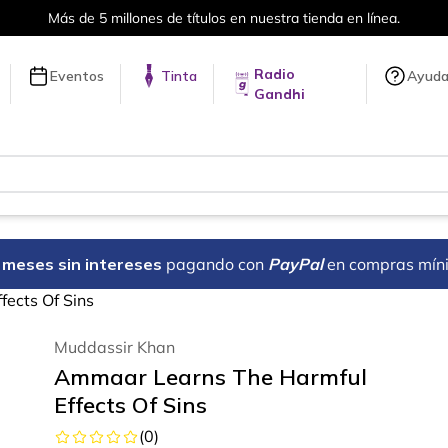
Más de 5 millones de títulos en nuestra tienda en línea.
Radio
Eventos
Tinta
Ayud
Gandhi
18 meses sin intereses
pagando con
PayPal
en compras mín
ects Of Sins
Muddassir Khan
Ammaar Learns The Harmful
Effects Of Sins
(
0
)