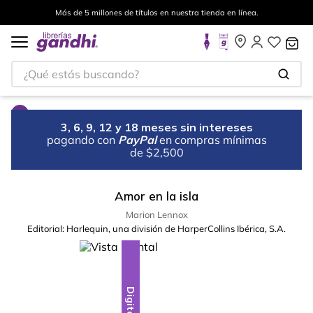
Más de 5 millones de títulos en nuestra tienda en línea.
¿Qué estás buscando?
3, 6, 9, 12 y 18 meses sin intereses
pagando con
PayPal
en compras mínimas
de $2,500
Amor en la isla
Marion Lennox
Editorial:
Harlequin, una división de HarperCollins Ibérica, S.A.
Digital