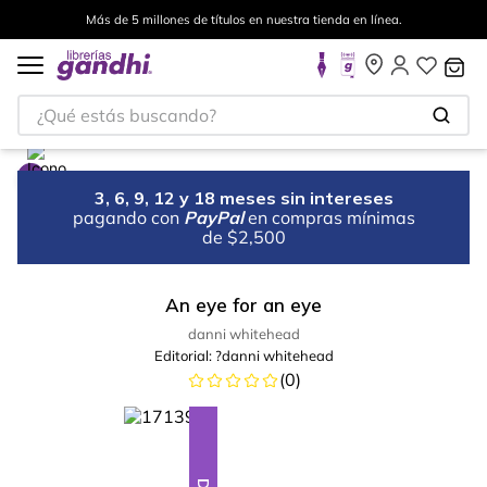
Más de 5 millones de títulos en nuestra tienda en línea.
¿Qué estás buscando?
3, 6, 9, 12 y 18 meses sin intereses
pagando con
PayPal
en compras mínimas
de $2,500
An eye for an eye
danni whitehead
Editorial:
?danni whitehead
(
0
)