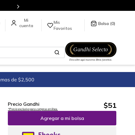
Mis
a
0
Favoritos
imas de $2,500
$
51
Precio Gandhi
*Precio exclusivo para compras en línea.
Agregar a mi bolsa