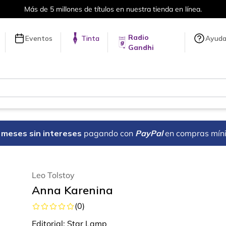
Más de 5 millones de títulos en nuestra tienda en línea.
Radio
Eventos
Tinta
Ayud
Gandhi
18 meses sin intereses
pagando con
PayPal
en compras mín
Leo Tolstoy
Anna Karenina
(
0
)
Editorial:
Star Lamp