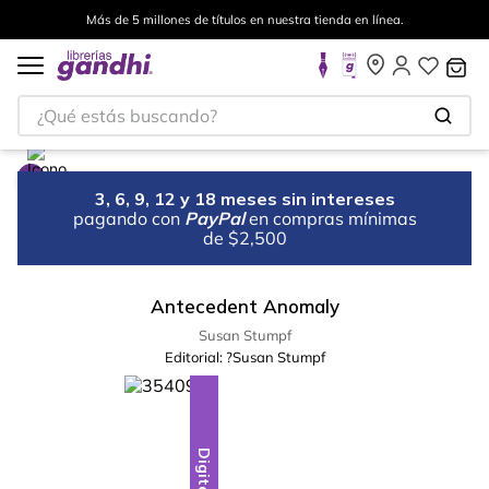
Más de 5 millones de títulos en nuestra tienda en línea.
¿Qué estás buscando?
3, 6, 9, 12 y 18 meses sin intereses
pagando con
PayPal
en compras mínimas
de $2,500
Antecedent Anomaly
Susan Stumpf
Editorial:
?Susan Stumpf
Digital