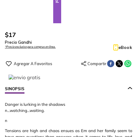
$
17
Precio Gandhi
eBook
*Precio exclusivo para compras en línea.
SINOPSIS
Danger is lurking in the shadows
n…watching…waiting.
n
Tensions are high and chaos ensues as Em and her family seem to
have more questions than answers when it comes to life, love, and