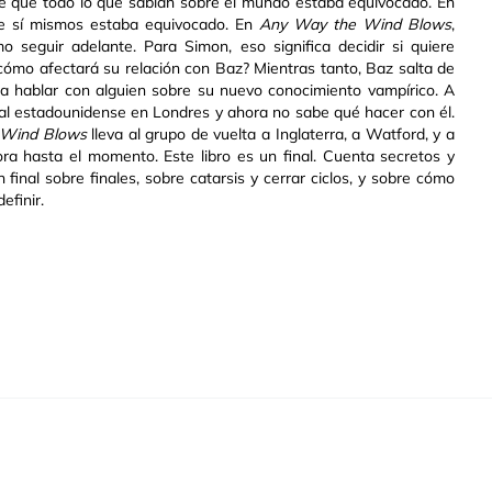
e que todo lo que sabían sobre el mundo estaba equivocado. En
re sí mismos estaba equivocado. En
Any Way the Wind Blows
,
seguir adelante. Para Simon, eso significa decidir si quiere
cómo afectará su relación con Baz? Mientras tanto, Baz salta de
para hablar con alguien sobre su nuevo conocimiento vampírico. A
mal estadounidense en Londres y ahora no sabe qué hacer con él.
 Wind Blows
lleva al grupo de vuelta a Inglaterra, a Watford, y a
ra hasta el momento. Este libro es un final. Cuenta secretos y
inal sobre finales, sobre catarsis y cerrar ciclos, y sobre cómo
efinir.