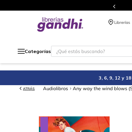
Programa de beneficios en el que acumulas 
Librerías
¿Qué estás buscando?
Categorías
3, 6, 9, 12 y 
Audiolibros
Any way the wind blows (
ATRÁS