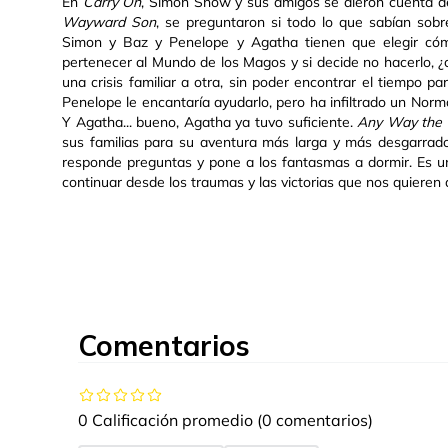
En
Carry On
, Simon Snow y sus amigos se dieron cuenta d
Wayward
Son
, se preguntaron si todo lo que sabían sob
Simon y Baz y Penelope y Agatha tienen que elegir cómo 
pertenecer al Mundo de los Magos y si decide no hacerlo, ¿
una crisis familiar a otra, sin poder encontrar el tiempo 
Penelope le encantaría ayudarlo, pero ha infiltrado un Nor
Y Agatha... bueno, Agatha ya tuvo suficiente.
Any Way the
sus familias para su aventura más larga y más desgarrado
responde preguntas y pone a los fantasmas a dormir. Es un f
continuar desde los traumas y las victorias que nos quieren d
Comentarios
0 Calificación promedio
(0 comentarios)