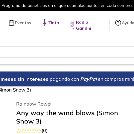
puntos en cada compra.
Más de 5 millon
Radio
Eventos
Tinta
Ayud
Gandhi
18 meses sin intereses
pagando con
PayPal
en compras mín
Simon Snow 3)
Rainbow Rowell
Any way the wind blows (Simon
Snow 3)
(
0
)