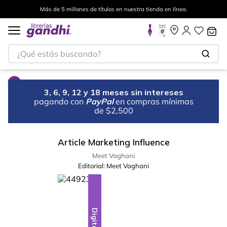
Más de 5 millones de títulos en nuestra tienda en línea.
¿Qué estás buscando?
3, 6, 9, 12 y 18 meses sin intereses
pagando con
PayPal
en compras mínimas
de $2,500
Article Marketing Influence
Meet Vaghani
Editorial:
Meet Vaghani
Digital