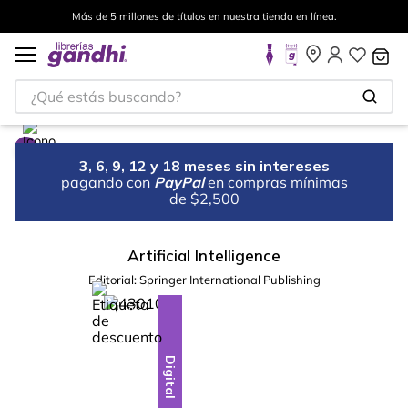
Más de 5 millones de títulos en nuestra tienda en línea.
¿Qué estás buscando?
3, 6, 9, 12 y 18 meses sin intereses
pagando con
PayPal
en compras mínimas
de $2,500
Artificial Intelligence
Editorial:
Springer International Publishing
%
10
-
Digital