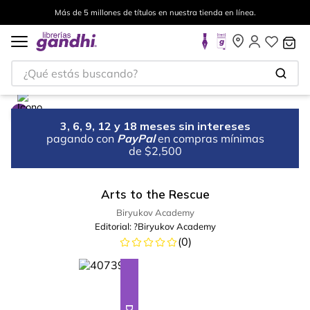
Más de 5 millones de títulos en nuestra tienda en línea.
¿Qué estás buscando?
3, 6, 9, 12 y 18 meses sin intereses
pagando con
PayPal
en compras mínimas
de $2,500
Arts to the Rescue
Biryukov Academy
Editorial:
?Biryukov Academy
(
0
)