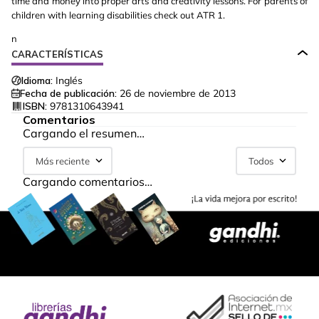
time and money into proper arts and creativity lessons. For parents of
children with learning disabilities check out ATR 1.
n
CARACTERÍSTICAS
Idioma:
Inglés
Fecha de publicación:
26 de noviembre de 2013
ISBN:
9781310643941
Comentarios
Cargando el resumen…
Más reciente
Todos
Cargando comentarios…