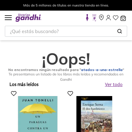
Más de 5 millones de títulos en nuestra tienda en línea.
¿Qué estás buscando?
¡Oops!
No encontramos ningún resultado para "
atados-a-una-estrella
"
Te presentamos un listado de los libros más leídos y recomendados en
Gandhi
Los más leídos
Ver todo