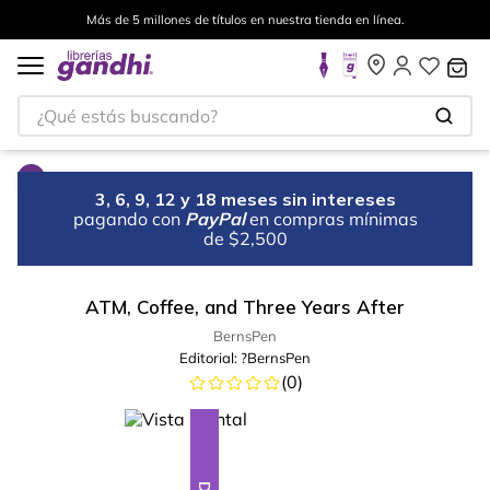
Más de 5 millones de títulos en nuestra tienda en línea.
¿Qué estás buscando?
3, 6, 9, 12 y 18 meses sin intereses
pagando con
PayPal
en compras mínimas
de $2,500
ATM, Coffee, and Three Years After
BernsPen
Editorial:
?BernsPen
(
0
)