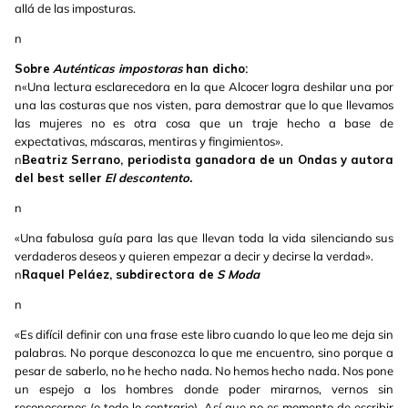
allá de las imposturas.
n
Sobre
Auténticas impostoras
han dicho:
n«Una lectura esclarecedora en la que Alcocer logra deshilar una por
una las costuras que nos visten, para demostrar que lo que llevamos
las mujeres no es otra cosa que un traje hecho a base de
expectativas, máscaras, mentiras y fingimientos».
n
Beatriz Serrano, periodista ganadora de un Ondas y autora
del best seller
El descontento.
n
«Una fabulosa guía para las que llevan toda la vida silenciando sus
verdaderos deseos y quieren empezar a decir y decirse la verdad».
n
Raquel Peláez, subdirectora de
S Moda
n
«Es difícil definir con una frase este libro cuando lo que leo me deja sin
palabras. No porque desconozca lo que me encuentro, sino porque a
pesar de saberlo, no he hecho nada. No hemos hecho nada. Nos pone
un espejo a los hombres donde poder mirarnos, vernos sin
reconocernos (o todo lo contrario). Así que no es momento de escribir