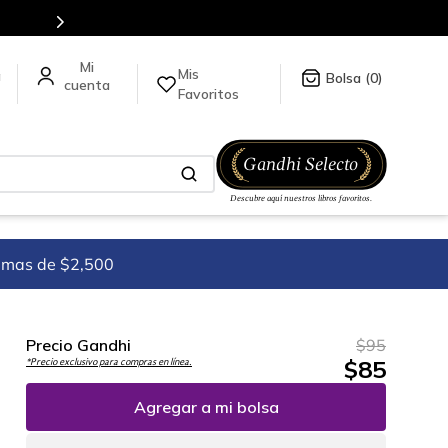
tulos en nuestra tienda en línea.
Mis
a
0
Favoritos
imas de $2,500
Precio Gandhi
$
95
$
85
*Precio exclusivo para compras en línea.
Agregar a mi bolsa