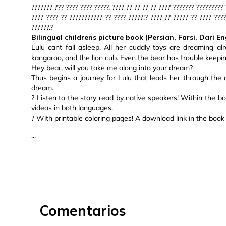
??????? ??? ???? ???? ?????. ???? ?? ?? ?? ?? ???? ??????? ????????? 
???? ???? ?? ??????????? ?? ???? ?????!? ???? ?? ????? ?? ???? ????
??????.?
Bilingual childrens picture book (Persian, Farsi, Dari E
Lulu cant fall asleep. All her cuddly toys are dreaming al
kangaroo, and the lion cub. Even the bear has trouble keepin
Hey bear, will you take me along into your dream?
Thus begins a journey for Lulu that leads her through the 
dream.
? Listen to the story read by native speakers! Within the bo
videos in both languages.
? With printable coloring pages! A download link in the book 
...
Comentarios