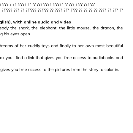
????? ? ?? ????? ?? ?? ???????? ?????? ?? ??? ???? ?????.?
 ?????? ??? ?? ?????? ?????? ?? ???? ??? ???? ?? ?? ?? ?? ???? ?? ??? ??
nglish), with online audio and video
ready the shark, the elephant, the little mouse, the dragon, the
g his eyes open ...
dreams of her cuddly toys and finally to her own most beautiful
ok youll find a link that gives you free access to audiobooks and
gives you free access to the pictures from the story to color in.