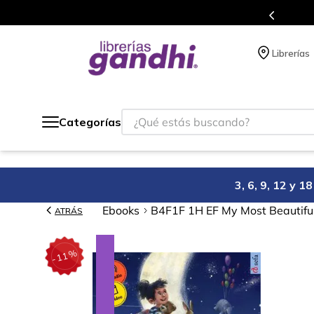
Programa de beneficios en el que acumulas puntos 
Librerías
¿Qué estás buscando?
Categorías
3, 6, 9, 12 y 
Ebooks
B4F1F 1H EF My Most Beautifu
ATRÁS
%
11
-