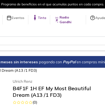
en cada compra.
Más de 5 millones de tí
Radio
Eventos
Tinta
Ayud
Gandhi
18 meses sin intereses
pagando con
PayPal
en compras mín
l Dream (A13 /1 FD3)
Ulrich Renz
B4F1F 1H EF My Most Beautiful
Dream (A13 /1 FD3)
(
0
)