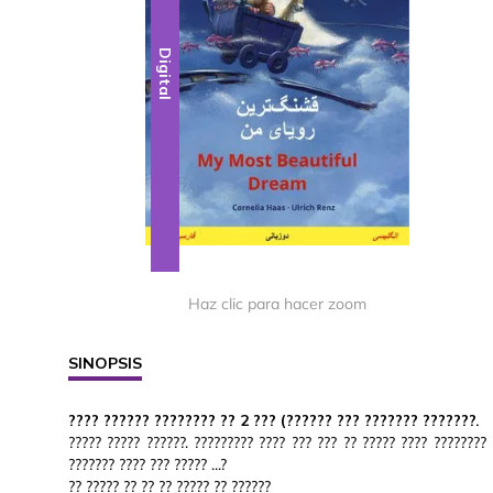
Digital
Haz clic para hacer zoom
SINOPSIS
???? ?????? ???????? ?? 2 ??? (?????? ??? ??????? ???????.
????? ????? ??????. ????????? ???? ??? ??? ?? ????? ???? ???????? 
??????? ???? ??? ????? ...?
?? ????? ?? ?? ?? ????? ?? ??????