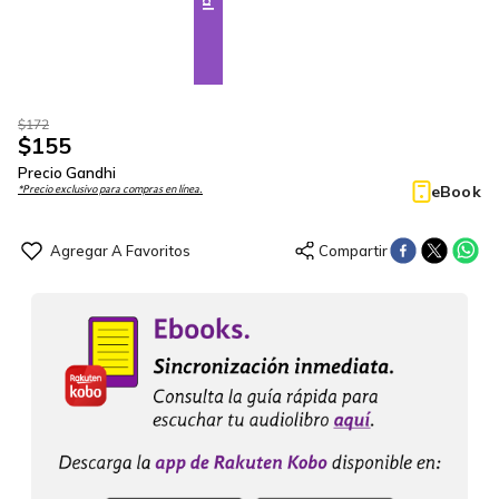
$
172
$
155
Precio Gandhi
eBook
*Precio exclusivo para compras en línea.