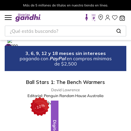
Más de 5 millones de títulos en nuestra tienda en línea.
¿Qué estás buscando?
3, 6, 9, 12 y 18 meses sin intereses
pagando con
PayPal
en compras mínimas
de $2,500
Ball Stars 1: The Bench Warmers
David Lawrence
Editorial:
Penguin Random House Australia
%
10
-
Digital