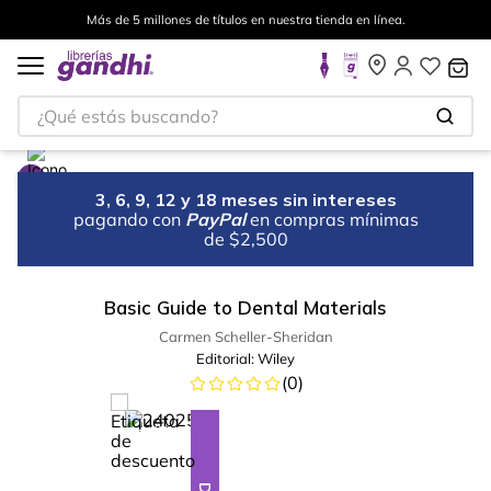
Más de 5 millones de títulos en nuestra tienda en línea.
¿Qué estás buscando?
3, 6, 9, 12 y 18 meses sin intereses
pagando con
PayPal
en compras mínimas
de $2,500
Basic Guide to Dental Materials
Carmen Scheller-Sheridan
Editorial:
Wiley
(
0
)
%
28
-