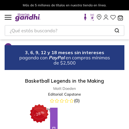
Más de 5 millones de títulos en nuestra tienda en línea.
¿Qué estás buscando?
3, 6, 9, 12 y 18 meses sin intereses
pagando con
PayPal
en compras mínimas
de $2,500
Basketball Legends in the Making
Matt Doeden
Editorial:
Capstone
(
0
)
%
28
-