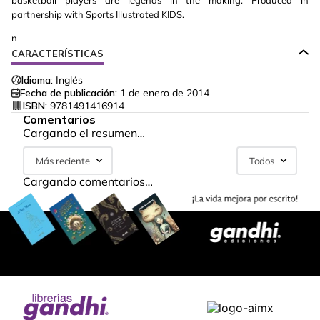
basketball players are legends in the making. Produced in
partnership with Sports Illustrated KIDS.
n
CARACTERÍSTICAS
Idioma:
Inglés
Fecha de publicación:
1 de enero de 2014
ISBN:
9781491416914
Comentarios
Cargando el resumen…
Más reciente
Todos
Cargando comentarios…