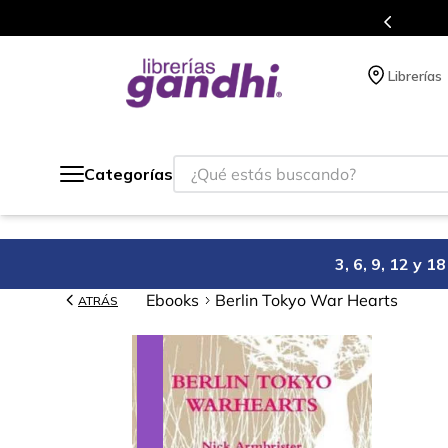
s en el que acumulas puntos en cada compra.
Librerías
¿Qué estás buscando?
Categorías
3, 6, 9, 12 y 
Ebooks
Berlin Tokyo War Hearts
ATRÁS