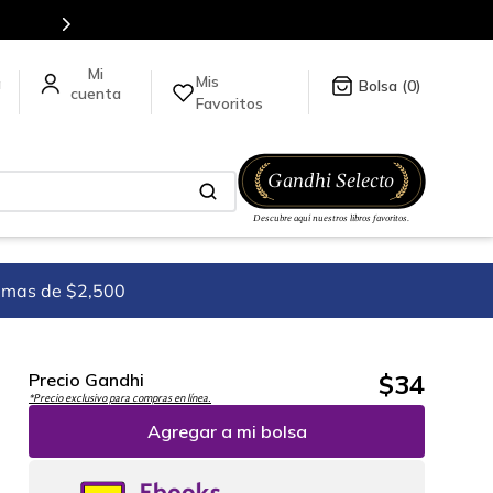
Mis
a
0
Favoritos
imas de $2,500
$
34
Precio Gandhi
*Precio exclusivo para compras en línea.
Agregar a mi bolsa