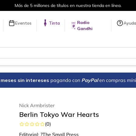
Más de 5 millones de títulos en nuestra tienda en línea.
Radio
Eventos
Tinta
Ayud
Gandhi
18 meses sin intereses
pagando con
PayPal
en compras mín
Nick Armbrister
Berlin Tokyo War Hearts
(
0
)
Editorial:
?The Small Press