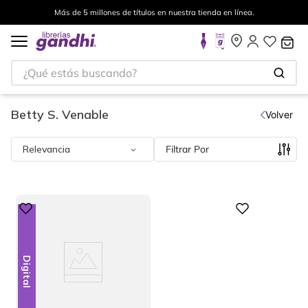
Más de 5 millones de títulos en nuestra tienda en línea.
¿Qué estás buscando?
Betty S. Venable
Volver
Relevancia
Filtrar
Digital
Digital