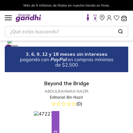
Más de 5 millones de títulos en nuestra tienda en línea.
¿Qué estás buscando?
3, 6, 9, 12 y 18 meses sin intereses
pagando con
PayPal
en compras mínimas
de $2,500
Beyond the Bridge
ABDULRAHMAN NAZIR
Editorial:
Bin Nazir
(
0
)