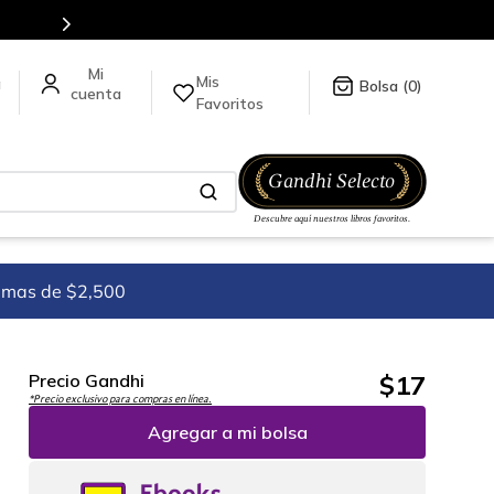
Envíos a todo el mundo, para más inform
Mis
a
0
Favoritos
imas de $2,500
$
17
Precio Gandhi
*Precio exclusivo para compras en línea.
Agregar a mi bolsa