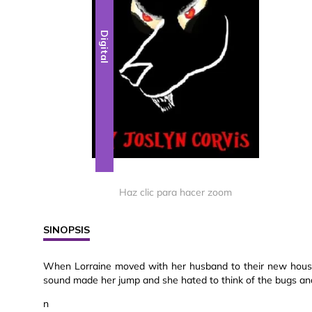
Digital
Haz clic para hacer zoom
SINOPSIS
When Lorraine moved with her husband to their new house out
sound made her jump and she hated to think of the bugs and c
n