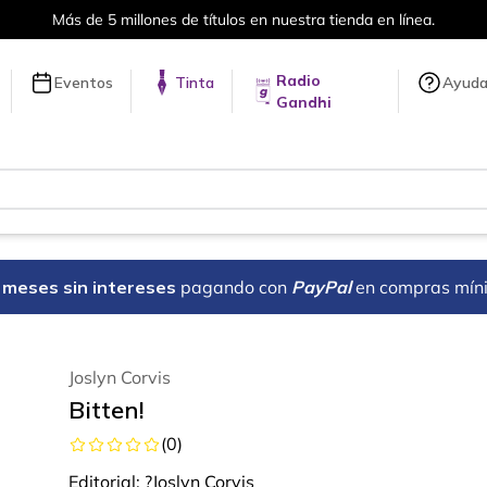
Más de 5 millones de títulos en nuestra tienda en línea.
Radio
Eventos
Tinta
Ayud
Gandhi
18 meses sin intereses
pagando con
PayPal
en compras mín
Joslyn Corvis
Bitten!
(
0
)
Editorial:
?Joslyn Corvis