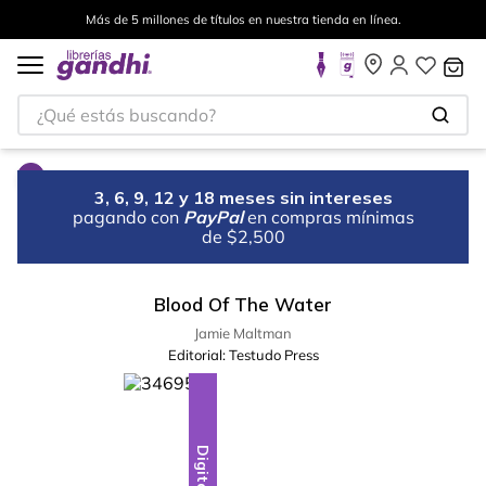
Más de 5 millones de títulos en nuestra tienda en línea.
¿Qué estás buscando?
3, 6, 9, 12 y 18 meses sin intereses
pagando con
PayPal
en compras mínimas
de $2,500
Blood Of The Water
Jamie Maltman
Editorial:
Testudo Press
Digital