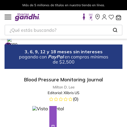
Más de 5 millones de títulos en nuestra tienda en línea.
¿Qué estás buscando?
3, 6, 9, 12 y 18 meses sin intereses
pagando con
PayPal
en compras mínimas
de $2,500
Blood Pressure Monitoring Journal
Milton D. Lee
Editorial:
Xlibris US
(
0
)