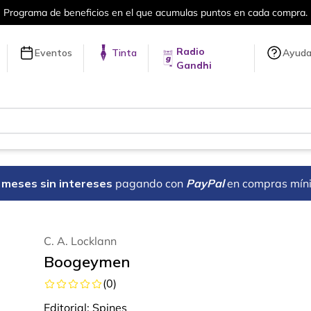
el que acumulas puntos en cada compra.
Radio
Eventos
Tinta
Ayud
Gandhi
18 meses sin intereses
pagando con
PayPal
en compras mín
C. A. Locklann
Boogeymen
(
0
)
Editorial:
Spines