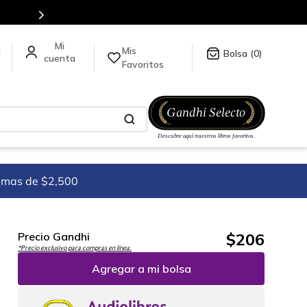
Más de 5 millones de títulos en nuestra tienda en línea.
Mis
a
0
Favoritos
imas de $2,500
$
206
Precio Gandhi
*Precio exclusivo para compras en línea.
Agregar a mi bolsa