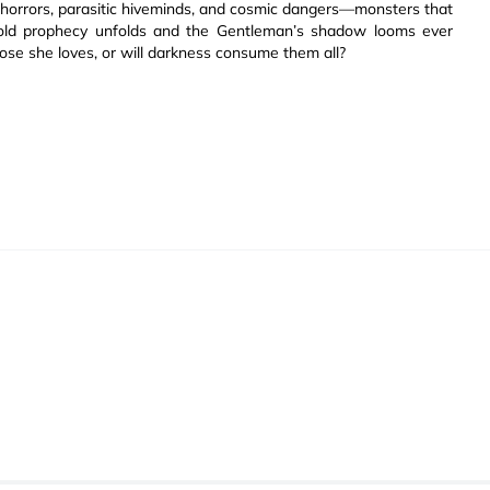
l horrors, parasitic hiveminds, and cosmic dangers—monsters that
s-old prophecy unfolds and the Gentleman’s shadow looms ever
hose she loves, or will darkness consume them all?