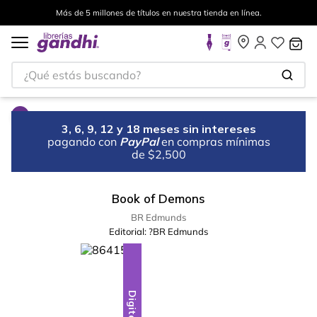
Más de 5 millones de títulos en nuestra tienda en línea.
¿Qué estás buscando?
3, 6, 9, 12 y 18 meses sin intereses
pagando con
PayPal
en compras mínimas
de $2,500
Book of Demons
BR Edmunds
Editorial:
?BR Edmunds
Digital