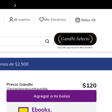
Más de 5 millones de títulos en nuestra tienda en línea.
Mis Favoritos
0
imas de $2,500
$
120
Precio Gandhi
*Precio exclusivo para compras en línea.
Agregar a mi bolsa