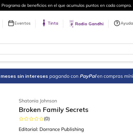
el que acumulas puntos en cada compra.
Eventos
Tinta
Ayuda
Radio Gandhi
18 meses sin intereses
pagando con
PayPal
en compras mín
Shatonia Johnson
Broken Family Secrets
(
0
)
Editorial:
Dorrance Publishing