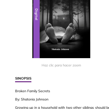
Digital
Haz clic para hacer zoom
SINOPSIS
Broken Family Secrets
By: Shatonia Johnson
Growing up in a household with two other siblings should be